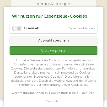
Veranstaltungen
Das Zentrum
Wir nutzen nur Essenzielle-Cookies!
Kontakt
Essenziell
Details einblenden
Impressum
Auswahl speichern
Datenschutz
Alle akzeptieren
Peter Klein
Um meine Webseite für Dich optimal zu gestalten und
Zentrum geistiges Heilen
fortlaufend verbessern zu können, verwenden wir keine
Großer Ring 52
Cookies. Die Webseite benötigt zur Funktion und korrekten
65550 Limburg/Lahn
Darstellung allerdings technisch notwendige Cookies -
sogenannte "Essenzielle-Cookies". Diese können nicht
deaktiviert werden. Durch die weitere Nutzung der Website
Tel.: 06431-7780606
stimmst Du der Verwendung dieser Cookies zu.
Fax: 06431-7780605
E-Mail:
peterklein@heilarbeiten.de
Weitere Informationen zu Cookies findest Du auf der Seite:
Datenschutz