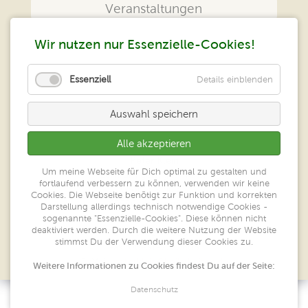
Veranstaltungen
Das Zentrum
Wir nutzen nur Essenzielle-Cookies!
Kontakt
Essenziell
Details einblenden
Impressum
Auswahl speichern
Datenschutz
Alle akzeptieren
Peter Klein
Um meine Webseite für Dich optimal zu gestalten und
Zentrum geistiges Heilen
fortlaufend verbessern zu können, verwenden wir keine
Großer Ring 52
Cookies. Die Webseite benötigt zur Funktion und korrekten
65550 Limburg/Lahn
Darstellung allerdings technisch notwendige Cookies -
sogenannte "Essenzielle-Cookies". Diese können nicht
deaktiviert werden. Durch die weitere Nutzung der Website
Tel.: 06431-7780606
stimmst Du der Verwendung dieser Cookies zu.
Fax: 06431-7780605
E-Mail:
peterklein@heilarbeiten.de
Weitere Informationen zu Cookies findest Du auf der Seite:
Datenschutz