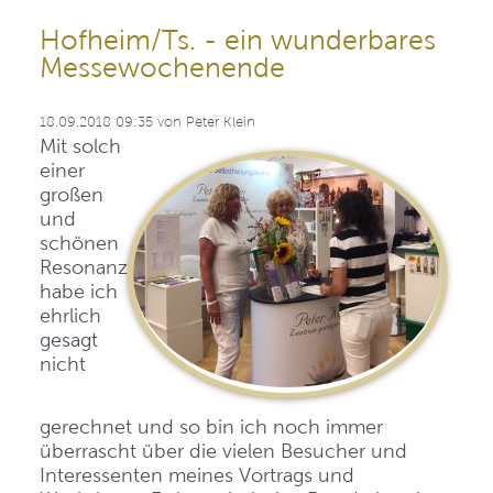
Hofheim/Ts. - ein wunderbares
Messewochenende
18.09.2018 09:35
von
Peter Klein
Mit solch
einer
großen
und
schönen
Resonanz
habe ich
ehrlich
gesagt
nicht
gerechnet und so bin ich noch immer
überrascht über die vielen Besucher und
Interessenten meines Vortrags und