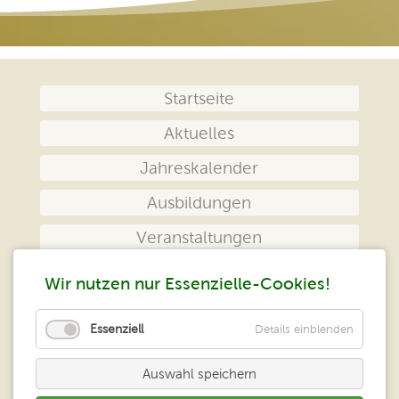
Navigation
Startseite
überspringen
Aktuelles
Jahreskalender
Ausbildungen
Veranstaltungen
Das Zentrum
Wir nutzen nur Essenzielle-Cookies!
Kontakt
Essenziell
Details einblenden
Impressum
Auswahl speichern
Datenschutz