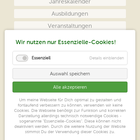
Jahreskalender
Ausbildungen
Veranstaltungen
Das Zentrum
Wir nutzen nur Essenzielle-Cookies!
Kontakt
Essenziell
Details einblenden
Impressum
Auswahl speichern
Datenschutz
Alle akzeptieren
Peter Klein
Um meine Webseite für Dich optimal zu gestalten und
Zentrum geistiges Heilen
fortlaufend verbessern zu können, verwenden wir keine
Großer Ring 52
Cookies. Die Webseite benötigt zur Funktion und korrekten
65550 Limburg/Lahn
Darstellung allerdings technisch notwendige Cookies -
sogenannte "Essenzielle-Cookies". Diese können nicht
deaktiviert werden. Durch die weitere Nutzung der Website
Tel.: 06431-7780606
stimmst Du der Verwendung dieser Cookies zu.
Fax: 06431-7780605