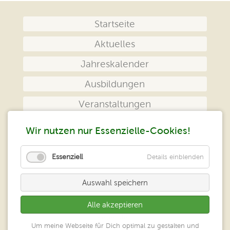
Navigation
Startseite
überspringen
Aktuelles
Jahreskalender
Ausbildungen
Veranstaltungen
Das Zentrum
Wir nutzen nur Essenzielle-Cookies!
Kontakt
Essenziell
Details einblenden
Impressum
Auswahl speichern
Datenschutz
Alle akzeptieren
Peter Klein
Um meine Webseite für Dich optimal zu gestalten und
Zentrum geistiges Heilen