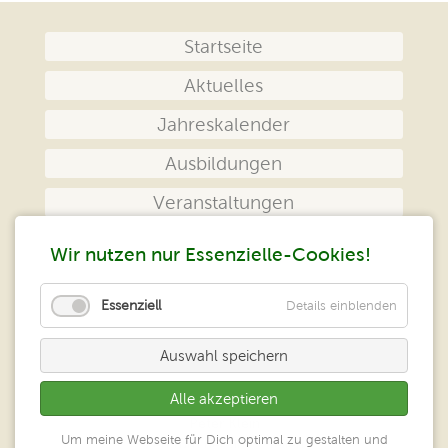
Navigation
Startseite
überspringen
Aktuelles
Jahreskalender
Ausbildungen
Veranstaltungen
Das Zentrum
Wir nutzen nur Essenzielle-Cookies!
Kontakt
Essenziell
Details einblenden
Impressum
Auswahl speichern
Datenschutz
Alle akzeptieren
Peter Klein
Um meine Webseite für Dich optimal zu gestalten und
Zentrum geistiges Heilen