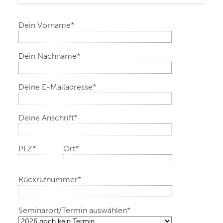
Pflichtfeld
Dein Vorname
*
Pflichtfeld
Dein Nachname
*
Pflichtfeld
Deine E-Mailadresse
*
Pflichtfeld
Deine Anschrift
*
Pflichtfeld
Pflichtfeld
PLZ
*
Ort
*
Pflichtfeld
Rückrufnummer
*
Pflichtfeld
Seminarort/Termin auswählen
*