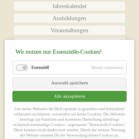
Jahreskalender
Ausbildungen
Veranstaltungen
Das Zentrum
Wir nutzen nur Essenzielle-Cookies!
Kontakt
Impressum
Essenziell
Details einblenden
Datenschutz
Auswahl speichern
Alle akzeptieren
Peter Klein
Zentrum geistiges Heilen
Um meine Webseite für Dich optimal zu gestalten und fortlaufend
Großer Ring 52
verbessern zu können, verwenden wir keine Cookies. Die Webseite
65550 Limburg/Lahn
benötigt zur Funktion und korrekten Darstellung allerdings
technisch notwendige Cookies - sogenannte "Essenzielle-Cookies".
Diese können nicht deaktiviert werden. Durch die weitere Nutzung
Tel.: 06431-7780606
der Website stimmst Du der Verwendung dieser Cookies zu.
Fax: 06431-7780605