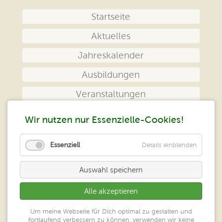
Navigation
Startseite
überspringen
Aktuelles
Jahreskalender
Ausbildungen
Veranstaltungen
Das Zentrum
Wir nutzen nur Essenzielle-Cookies!
Kontakt
Essenziell
Details einblenden
Impressum
Auswahl speichern
Datenschutz
Alle akzeptieren
Peter Klein
Um meine Webseite für Dich optimal zu gestalten und
Zentrum geistiges Heilen
fortlaufend verbessern zu können, verwenden wir keine